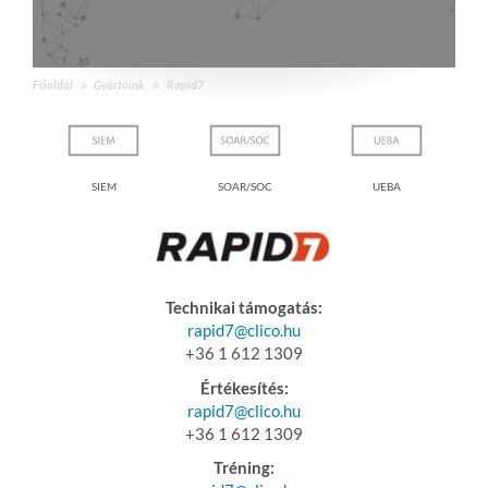
Főoldal
Gyártóink
Rapid7
loud
SIEM
SOAR/SOC
UEBA
e
Technikai támogatás:
rapid7@clico.hu
+36 1 612 1309
Értékesítés:
rapid7@clico.hu
+36 1 612 1309
Tréning: