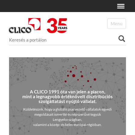
Toggle
N
a
Toggle navi
v
i
Keresés
g
a
Haladó keresés
t
i
o
n
A CLICO 1991 óta van jelen a piacon,
mint a legnagyobb értéknövelt disztribúciós
szolgáltatást nyújtó vállalat.
Küldetésünk, hogy a globális piacvezető vállalatok egyedi
megoldásait ismertté és népszerűvé tegyük
Lengyelországban,
valamint a közép- és kelet-európai régióban.