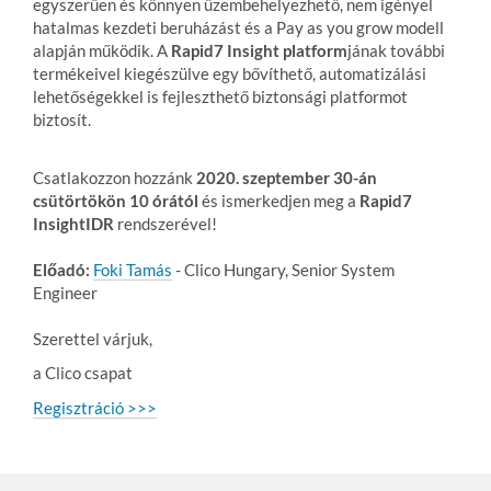
egyszerűen és könnyen üzembehelyezhető, nem igényel
hatalmas kezdeti beruházást és a Pay as you grow modell
alapján működik. A
Rapid7 Insight platform
jának további
termékeivel kiegészülve egy bővíthető, automatizálási
lehetőségekkel is fejleszthető biztonsági platformot
biztosít.
Csatlakozzon hozzánk
2020. szeptember 30-án
csütörtökön 10 órától
és ismerkedjen meg a
Rapid7
InsightIDR
rendszerével!
Előadó:
Foki Tamás
- Clico Hungary, Senior System
Engineer
Szerettel várjuk,
a Clico csapat
Regisztráció >>>