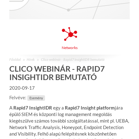
Networks
Főoldal
Hírek
Clico webinár - Rapid7 InsightIDR bemutató
CLICO WEBINÁR - RAPID7
INSIGHTIDR BEMUTATÓ
2020-09-17
Felvéve:
Esemény
A
Rapid7 InsightIDR
egy a
Rapid7 Insight platform
jára
épülő SIEM és központi log management megoldás
kiegészülve számos további szolgáltatással, mint pl. UEBA,
Network Traffic Analysis, Honeypot, Endpoint Detection
and Visibility. Felhő alapú felépítésnek köszönhetően