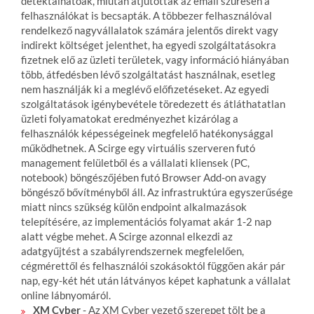
detektálhatóak, miután átjutottak az email szűrésen a
felhasználókat is becsapták. A többezer felhasználóval
rendelkező nagyvállalatok számára jelentős direkt vagy
indirekt költséget jelenthet, ha egyedi szolgáltatásokra
fizetnek elő az üzleti területek, vagy információ hiányában
több, átfedésben lévő szolgáltatást használnak, esetleg
nem használják ki a meglévő előfizetéseket. Az egyedi
szolgáltatások igénybevétele töredezett és átláthatatlan
üzleti folyamatokat eredményezhet kizárólag a
felhasználók képességeinek megfelelő hatékonysággal
működhetnek. A Scirge egy virtuális szerveren futó
management felületből és a vállalati kliensek (PC,
notebook) böngészőjében futó Browser Add-on avagy
böngésző bővítményből áll. Az infrastruktúra egyszerűsége
miatt nincs szükség külön endpoint alkalmazások
telepítésére, az implementációs folyamat akár 1-2 nap
alatt végbe mehet. A Scirge azonnal elkezdi az
adatgyűjtést a szabályrendszernek megfelelően,
cégmérettől és felhasználói szokásoktól függően akár pár
nap, egy-két hét után látványos képet kaphatunk a vállalat
online lábnyomáról.
XM Cyber
- Az XM Cyber vezető szerepet tölt be a