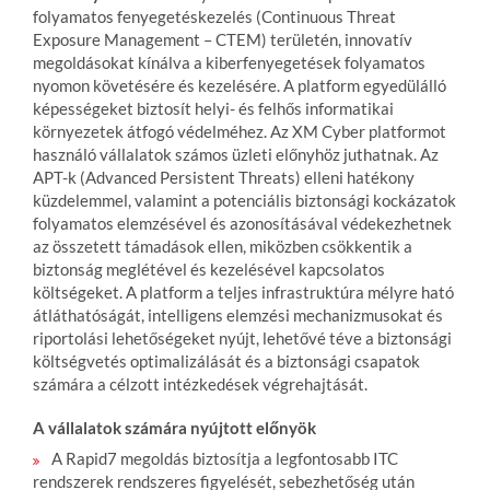
folyamatos fenyegetéskezelés (Continuous Threat
Exposure Management – CTEM) területén, innovatív
megoldásokat kínálva a kiberfenyegetések folyamatos
nyomon követésére és kezelésére. A platform egyedülálló
képességeket biztosít helyi- és felhős informatikai
környezetek átfogó védelméhez. Az XM Cyber platformot
használó vállalatok számos üzleti előnyhöz juthatnak. Az
APT-k (Advanced Persistent Threats) elleni hatékony
küzdelemmel, valamint a potenciális biztonsági kockázatok
folyamatos elemzésével és azonosításával védekezhetnek
az összetett támadások ellen, miközben csökkentik a
biztonság meglétével és kezelésével kapcsolatos
költségeket. A platform a teljes infrastruktúra mélyre ható
átláthatóságát, intelligens elemzési mechanizmusokat és
riportolási lehetőségeket nyújt, lehetővé téve a biztonsági
költségvetés optimalizálását és a biztonsági csapatok
számára a célzott intézkedések végrehajtását.
A vállalatok számára nyújtott előnyök
A Rapid7 megoldás biztosítja a legfontosabb ITC
rendszerek rendszeres figyelését, sebezhetőség után