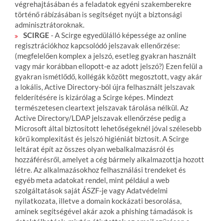
végrehajtásában és a feladatok egyéni szakemberekre
történő rábízásában is segítséget nyújt a biztonsági
adminisztrátoroknak.
SCIRGE
- A Scirge egyedülálló képessége az online
regisztrációkhoz kapcsolódó jelszavak ellenőrzése:
(megfelelően komplex a jelszó, esetleg gyakran használt
vagy már korábban ellopott-e az adott jelszó?) Ezen felül a
gyakran ismétlődő, kollégák között megosztott, vagy akár
a lokális, Active Directory-ból újra felhasznált jelszavak
felderítésére is kizárólag a Scirge képes. Mindezt
természetesen cleartext jelszavak tárolása nélkül. Az
Active Directory/LDAP jelszavak ellenőrzése pedig a
Microsoft által biztosított lehetőségeknél jóval szélesebb
körű komplexitást és jelszó higiéniát biztosít. A Scirge
leltárat épít az összes olyan webalkalmazásról és
hozzáférésről, amelyet a cég bármely alkalmazottja hozott
létre. Az alkalmazásokhoz felhasználási trendeket és
egyéb meta adatokat rendel, mint például a web
szolgáltatások saját ÁSZF-je vagy Adatvédelmi
nyilatkozata, illetve a domain kockázati besorolása,
aminek segítségével akár azok a phishing támadások is