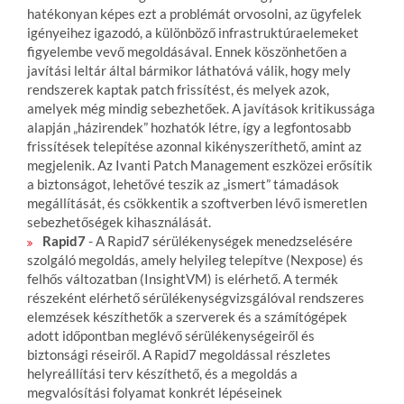
hatékonyan képes ezt a problémát orvosolni, az ügyfelek
igényeihez igazodó, a különböző infrastruktúraelemeket
figyelembe vevő megoldásával. Ennek köszönhetően a
javítási leltár által bármikor láthatóvá válik, hogy mely
rendszerek kaptak patch frissítést, és melyek azok,
amelyek még mindig sebezhetőek. A javítások kritikussága
alapján „házirendek” hozhatók létre, így a legfontosabb
frissítések telepítése azonnal kikényszeríthető, amint az
megjelenik. Az Ivanti Patch Management eszközei erősítik
a biztonságot, lehetővé teszik az „ismert” támadások
megállítását, és csökkentik a szoftverben lévő ismeretlen
sebezhetőségek kihasználását.
Rapid7
- A Rapid7 sérülékenységek menedzselésére
szolgáló megoldás, amely helyileg telepítve (Nexpose) és
felhős változatban (InsightVM) is elérhető. A termék
részeként elérhető sérülékenységvizsgálóval rendszeres
elemzések készíthetők a szerverek és a számítógépek
adott időpontban meglévő sérülékenységeiről és
biztonsági réseiről. A Rapid7 megoldással részletes
helyreállítási terv készíthető, és a megoldás a
megvalósítási folyamat konkrét lépéseinek