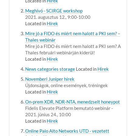
Located in
Hírek
Meghívó - SCIRGE workshop
2021. augusztus 12., 9:00-10:00
Located in
Hírek
Mire jó a FIDO és miért nem halott a PKI sem? –
Thales webinár
Mire jó a FIDO és miért nem halott a PKI sem? A
Thales februári webinárján kiderül!
Located in
Hírek
News categories storage
Located in
Hírek
Novemberi Juniper hírek
Újdonságok, online események, tréningek
Located in
Hírek
On-prem XDR, NDR-NTA, menedzselt honeypot
Fidelis Elevate Platform bemutató webinár -
2021. június 24., 10:00
Located in
Hírek
Online Palo Alto Networks UTD - vezetett