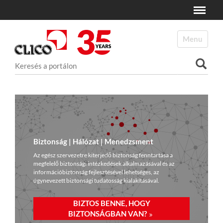
Toggle
N
a
Toggle navi
v
i
Keresés
g
a
Haladó keresés
t
i
o
n
Biztonság | Hálózat | Menedzsment
Az egész szervezetre kiterjedő biztonság fenntartása a
megfelelő biztonsági intézkedések alkalmazásával és az
információbiztonság fejlesztésével lehetséges, az
úgynevezett biztonsági tudatosság kialakításával.
BIZTOS BENNE, HOGY
BIZTONSÁGBAN VAN?