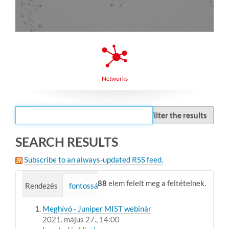
Networks
Filter the results
SEARCH RESULTS
Subscribe to an always-updated RSS feed.
88
elem felelt meg a feltételnek.
Rendezés
fontosság
időrend szerint (az első a legúja
Meghívó - Juniper MIST webinár
2021. május 27., 14:00