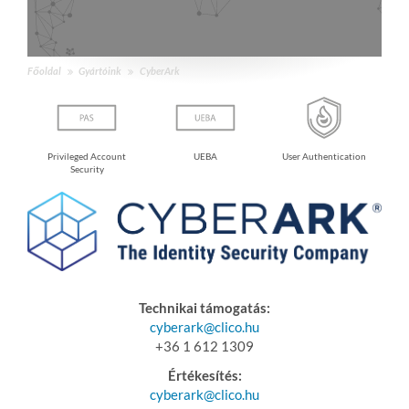
Főoldal
Gyártóink
CyberArk
Privileged Account
UEBA
User Authentication
Security
Technikai támogatás:
cyberark@clico.hu
+36 1 612 1309
Értékesítés:
cyberark@clico.hu