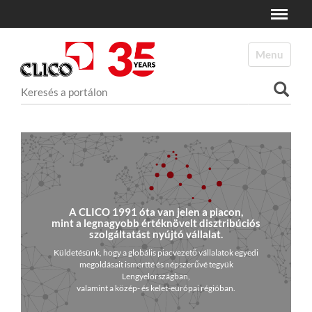
Toggle
N
a
Toggle navi
v
i
Keresés
g
a
Haladó keresés
t
i
o
n
A CLICO 1991 óta van jelen a piacon,
mint a legnagyobb értéknövelt disztribúciós
szolgáltatást nyújtó vállalat.
Küldetésünk, hogy a globális piacvezető vállalatok egyedi
megoldásait ismertté és népszerűvé tegyük
Lengyelországban,
valamint a közép- és kelet-európai régióban.