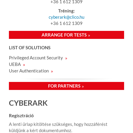
+36 1 612 1309
Tréning:
cyberark@clico.hu
+36 1 612 1309
ARRANGE FOR TESTS
LIST OF SOLUTIONS
Privileged Account Security
UEBA
User Authentication
FOR PARTNERS
CYBERARK
Regisztráció
A lenti űrlap kitöltése szükséges, hogy hozzáférést
küldjünk a kért dokumentumhoz.